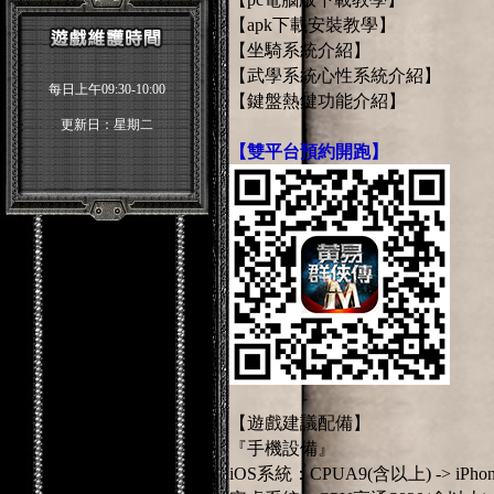
【apk下載安裝教學】
【坐騎系統介紹】
【武學系統心性系統介紹】
每日上午09:30-10:00
【鍵盤熱鍵功能介紹】
更新日：星期二
【雙平台預約開跑】
【遊戲建議配備】
『手機設備』
iOS系統：CPUA9(含以上) -> iPho