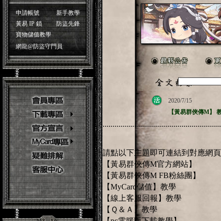
申請帳號
新手教學
黃易 IP 鎖
防盜先鋒
寶物儲值教學
網龍@防盜守門員
2020/7/15
【黃易群俠傳M】 
............................................................
請點以下主題即可連結到對應網頁喔
【黃易群俠傳M官方網站】
【黃易群俠傳M FB粉絲團】
【MyCard儲值】
教學
【線上客服回報】教學
【Ｑ＆Ａ】教學
【pc電腦版下載教學】