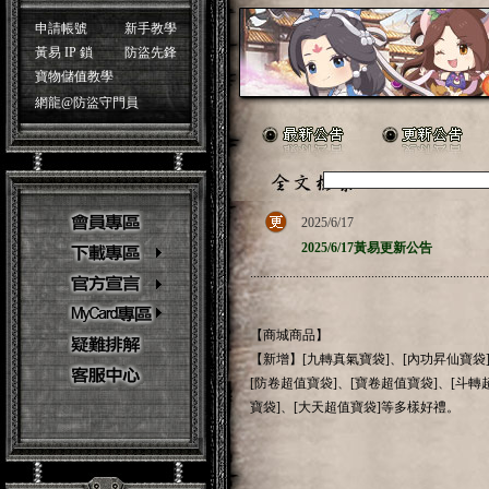
申請帳號
新手教學
黃易 IP 鎖
防盜先鋒
寶物儲值教學
網龍@防盜守門員
2025/6/17
2025/6/17黃易更新公告
.........................................................................
【商城商品】
【新增】[九轉真氣寶袋]、[內功昇仙寶袋]
[防卷超值寶袋]、[寶卷超值寶袋]、[斗轉
寶袋]、[大天超值寶袋]等多樣好禮。