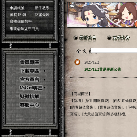
申請帳號
新手教學
黃易 IP 鎖
防盜先鋒
寶物儲值教學
網龍@防盜守門員
2025/12/2
2025/12/2黃易更新公告
.........................................................................
【商城商品】
【新增】[宿世開脈寶袋]、[內功昇仙寶袋]
[防卷超值寶袋]、[寶卷超值寶袋]、[斗轉
寶袋]、[大天超值寶袋]等多樣好禮。