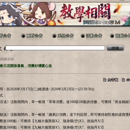
2026/3/16
春日花開添喜氣，消費好禮暖心送
.....................................................................................................................................................
：自2026年3月17日(二)維護後~2026年3月23日(一)23:59:59止
方式：
百送》活動期間內，單一帳號『單筆消費』達100或100點的倍數，可獲得『黃金鐵鎚
額送》活動期間內，單一帳號『總累計消費』達下列區間，即可獲得相對應的虛寶獎
消費達1000點：可獲得【九極大傷寶袋X2、隨身碟(空)X3、祝福丹X1】
消費達2000點：可獲得【九極大傷寶袋X5、隨身碟(空)X7、祝福丹X3】