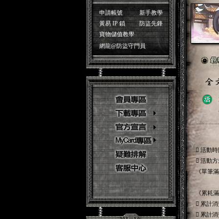
申請帳號
新手教學
黃易 IP 鎖
防盜先鋒
寶物儲值教學
網龍@防盜守門員
................
 活動時間
 活動
《單筆滿
《累耗滿
 累計
 累計