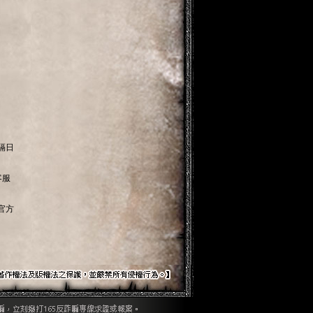
。
隔日
客服
官方