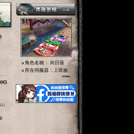
角色名稱： 向日葵
所在伺服器：上班族
........
X2』
勵