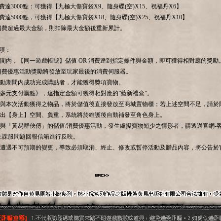
消費達3000點：可獲得【九極大傷寶袋X9、隨身碟(空)X15、祝福丹X6】
消費達5000點，可獲得【九極大傷寶袋X18、隨身碟(空)X25、祝福丹X10】
消費超過最大金額，則扣除最大金額後重新累計。
事項：
動期間內，【同一遊戲帳號】儲值 OR 消費達到指定條件與金額，即可獲得相對應的獎勵
值/消費優惠活動獎勵將發放至玩家最後的消費伺服器。
於活動期間內成功完成購點者，才能獲得獎項寶物。
用《多元支付購點》，達指定金額可獲得相對應的”藍新禮盒”。
家參與本次活動獲得之物品，將於儲值後直接發放至商城置物櫃；若上述空間不足，請於
出【身上】空間、負重，系統將於維護後自動補發至角色身上。
您參與「黃易群俠傳」的儲值/消費優惠活動，發生虛擬寶物短少之情形者，請透過官網-
上課服問題回報信箱進行反映。
動若遭遇不可預期的變更，導致必須取消、終止、修改或暫停活動及贈品內容，將公告於