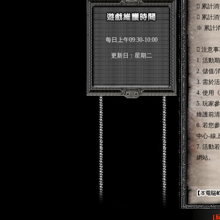
 累計
 累計
※ 累計
每日上午09:30-10:00
 注意
更新日：星期二
1. 活
2. 儲
3. 需
4. 使
5. 玩
維護前清
6. 若
中心-線
7. 活
網站。