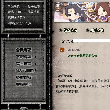
申請帳號
新手教學
黃易 IP 鎖
防盜先鋒
寶物儲值教學
網龍@防盜守門員
2026/6/16
2026/6/16黃易更新公告
.........................................................................
【商城商品】
【新增】[內力極神寶袋]、[大傷昇仙寶袋]
[防卷回饋寶袋]、[寶卷回饋寶袋]、[斗轉
寶袋]等多樣好禮。