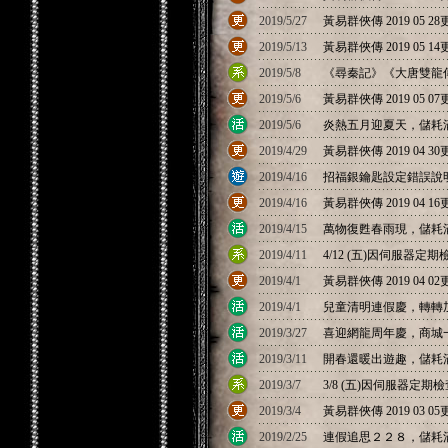
2019/5/27
黃易群俠傳 2019 05 2
2019/5/13
黃易群俠傳 2019 05 1
2019/5/8
《尋秦記》《大唐雙龍傳
2019/5/6
黃易群俠傳 2019 05 0
2019/5/6
炎熱五月迎夏天，儲耗滿
2019/4/29
黃易群俠傳 2019 04 3
2019/4/16
招福銀鑰匙設定錯誤說
2019/4/16
黃易群俠傳 2019 04 1
2019/4/15
萬物復甦春雨現，儲耗
2019/4/11
4/12 (五)因伺服器定期
2019/4/1
黃易群俠傳 2019 04 0
2019/4/1
兒童清明連假慶，轉轉
2019/3/27
喜迎網龍周年慶，商城
2019/3/11
開春還暖出遊趣，儲耗
2019/3/7
3/8 (五)因伺服器定期檢
2019/3/4
黃易群俠傳 2019 03 0
2019/2/25
連假追思２２８，儲耗